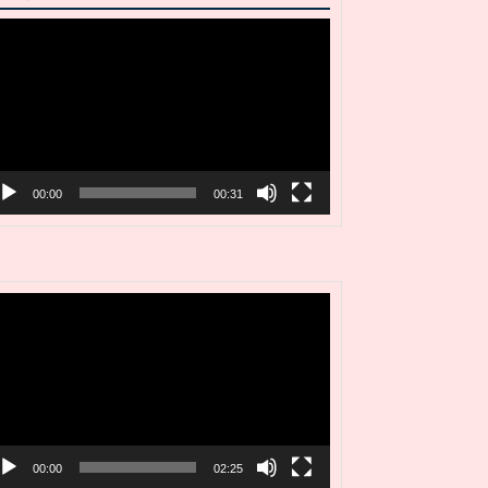
deo
ayer
00:00
00:31
deo
ayer
00:00
02:25