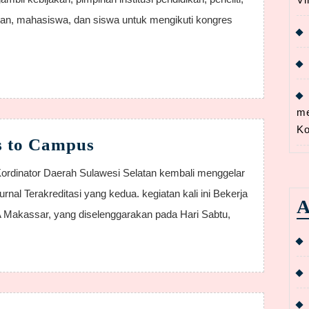
SEAMEO
kan, mahasiswa, dan siswa untuk mengikuti kongres
2021
(SEAMEO
Congress
2021)
Gratis!
me
Ko
RJI
s to Campus
Sulsel
Goes
l Terakreditasi yang kedua. kegiatan kali ini Bekerja
to
A
akassar, yang diselenggarakan pada Hari Sabtu,
Campus