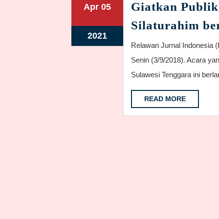
Giatkan Publik
April
April
Apr
05
5,
5,
Silaturahim be
2021
2021
April
2021
Relawan Jurnal Indonesia (RJI) Sulsel kembali bersilaturahim bersama RJI Pusat,
5,
Senin (3/9/2018). Acara yan
2021
Sulawesi Tenggara ini berl
READ
READ MORE
MORE