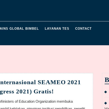
AINS GLOBAL BIMBEL
LAYANAN TES
CONTACT
B
 Internasional SEAMEO 2021
Ikuti
ess 2021) Gratis!
Kongres
Internasional
bil kebijakan, pimpinan institusi pendidikan, peneliti,
Vi