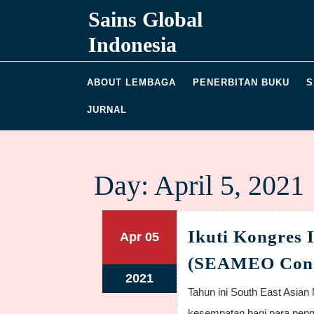
Skip
Sains Global
to
content
Indonesia
ABOUT LEMBAGA
PENERBITAN BUKU
S
JURNAL
Day:
April 5, 2021
Ikuti Kongres
April
April
Apr
05
5,
5,
(SEAMEO Congr
2021
2021
April
2021
Tahun ini South East Asian Ministers of Education Organization membuka
5,
kesempatan bagi para pengam