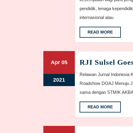
2021
pendidik, tenaga kependidi
internasional atau
READ
READ MORE
MORE
RJI Sulsel Goe
April
April
Apr
05
5,
5,
Relawan Jurnal Indonesia Kordinator Daerah Sulawesi Selatan kembali menggelar
2021
2021
April
2021
Roadshow DOAJ Menuju Jurna
5,
sama dengan STMIK AKBA M
2021
READ
READ MORE
MORE