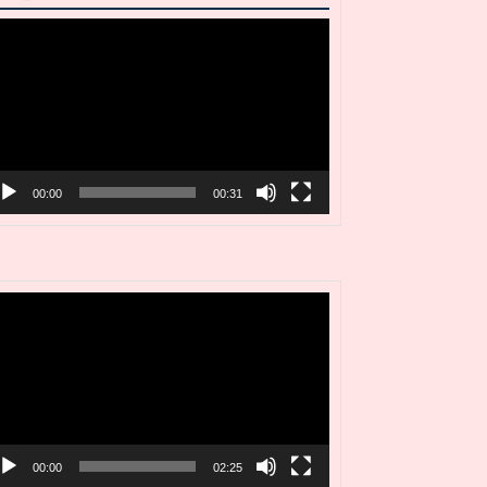
deo
ayer
00:00
00:31
deo
ayer
00:00
02:25