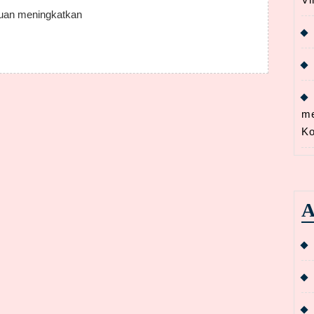
ujuan meningkatkan
me
Ko
A