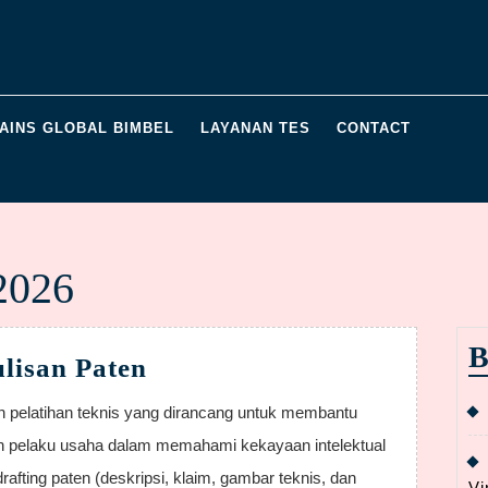
AINS GLOBAL BIMBEL
LAYANAN TES
CONTACT
2026
B
Workshop
lisan Paten
Penulisan
Paten
 dan pelaku usaha dalam memahami kekayaan intelektual
fting paten (deskripsi, klaim, gambar teknis, dan
Vi