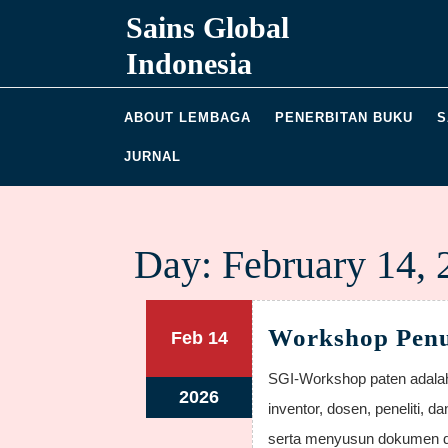
Skip
Sains Global
to
content
Indonesia
ABOUT LEMBAGA
PENERBITAN BUKU
S
JURNAL
Day:
February 14, 
Workshop Penu
February
February
Feb
14
14,
14,
SGI-Workshop paten adalah pelatihan teknis yang dirancang untuk membantu
2026
2026
February
2026
inventor, dosen, peneliti,
14,
serta menyusun dokumen dra