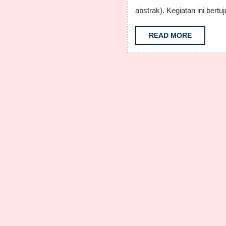
2026
abstrak). Kegiatan ini bert
READ
READ MORE
MORE